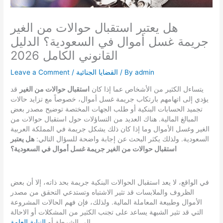
هل يعتبر استقبال حوالات من الغير
جريمة غسل أموال في السعودية؟ الدليل
القانوني الكامل 2026
admin
/ By
القضايا الجنائية
/
Leave a Comment
يتساءل الكثير من الأشخاص عما إذا كان
استقبال حوالات من الغير
قد
يؤدي إلى اتهامهم بارتكاب جريمة غسل أموال، خصوصاً مع تزايد حالات
تجميد الحسابات البنكية أو طلب الجهات المختصة توضيح مصدر بعض
المبالغ المالية. هناك العديد من التساؤلات حول استقبال حوالات من
الغير وغسل الأموال وما إذا كان ذلك يشكل جريمة في المملكة العربية
السعودية. ولذلك يكثر البحث عن إجابة واضحة للسؤال التالي:
هل يعتبر
استقبال حوالات من الغير جريمة غسل أموال في السعودية؟
في الواقع، لا يعد استقبال الحوالات البنكية جريمة بحد ذاته، إلا أن بعض
الظروف والملابسات قد تثير الاشتباه وتستدعي التحقق من مصدر
الأموال وطبيعة المعاملة المالية. ولذلك، فإن فهم الحالات المشروعة
التي قد تثير الشبهة يساعد على تجنب الكثير من المشكلات أو الاحالة
.
الى الشرطة أو
النيابة العامة