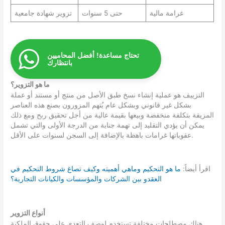
غرامة مالية
حتى 5 سنوات
تزوير شهادة جامعية
تحتاج مساعدة! أفضل المحاميين
بانتظارك
ما هو التزوير؟
التزييف هو عملية إنشاء نسخ طبق الأصل من منتج أو مستند أو عملة
بشكل غير قانوني وبشكل عام يُتهم المزورون بصنع هذه العناصر
المزيفة بتكلفة منخفضة وبيعها بقيمة عالية من أجل تحقيق ربح ومع ذلك
يمكن أن يؤدي التقليد إلى تهمة جناية من الدرجة الأولى والتي تشمل
عقوباتها غرامات باهظة بالإضافة إلى السجن لسنوات على الأقل.
اقرأ أيضاً:
ما هو التحكيم وماهي أهميته وكيف تصاغ شروط التحكيم في
العقدو بين الشركات والمؤسسات والكيانات التجارية؟
أنواع التزوير
هناك مصطلحات مختلفة تستخدم لوصف التعدي على حقوق الملكية