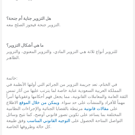
هل التزوير جناية أم جنحة؟
التزوير جنحة فيجوز الصلح معه.
ما هي أشكال التزوير؟
ﻟﻠﺘﺰوﯾﺮ أﻧﻮاع ﺛﻼﺛﺔ ھﻲ اﻟﺘﺰوﯾﺮ اﻟﻤﺎدي، واﻟﺘﺰوﯾﺮ اﻟﻤﻌﻨﻮي، واﻟﺘﺰوﯾﺮ
اﻟﻈﺎھﺮ.
خاتمة:
في الختام، تعد جريمة التزوير من الجرائم التي أولتها الأنظمة في
المملكة العربية السعودية عناية خاصة لما يترتب عليها من آثار تمس
الثقة العامة والمعاملات القانونية، مما يجعل فهم أحكامها وعقوباتها أمراً
مهماً للأفراد والمنشآت على حد سواء.
ويمكن من خلال الموقع
الاطلاع
على
مقالات قانونية
مرتبطة بالقضايا الجنائية والإجراءات النظامية
المختلفة بما يساعد على تكوين تصور قانوني أوضح، كما تتيح وسائل
التواصل المتاحة الحصول على
التوجيه القانوني المناسب
وفق طبيعة
كل حالة وظروفها الخاصة.