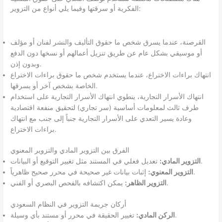
الفكرية أو سرقتها وفيما يلي أنواع من التزوير:
القرصنة، عندما يسرق شخص ما حقوق التأليف والنشر لفنان أو مؤلف
أو موسيقي بشكل عام عن طريق تنزيل أعمالهم أو نسخها دون الدفع
وبدون إذن.
انتهاك براءات الاختراع، عندما يستخدم شخص ما حقوق براءات الاختراع
الخاصة بشخص آخر أو يسرقها.
انتهاك الأسرار التجارية، ينطوي انتهاك الأسرار التجارية على استخدام
طرف ثالث لمعلومات أساسية (سر تجاري) لتحقيق منفعة اقتصادية
وعادة يسير التعدي على الأسرار التجارية جنباً إلى جنب مع انتهاك
براءات الاختراع.
الفرق بين التزوير المادي والتزوير المعنوي
تعديل فعلي في المستند مثل تغيير التوقيع أو البيانات.
التزوير المادي:
إثبات بيانات غير صحيحة في محرر صحيح ظاهرياً.
التزوير المعنوي:
يمكن اكتشافه بالفحص البصري أو الفني.
التزوير الظاهر:
أركان جريمة التزوير في النظام السعودي
تغيير الحقيقة في محرر أو مستند بأي وسيلة.
الركن المادي: