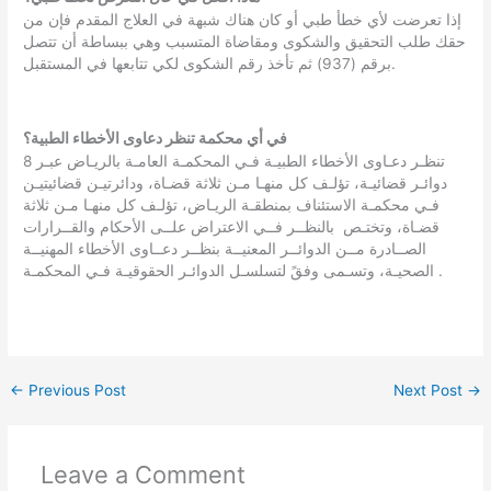
إذا تعرضت لأي خطأ طبي أو كان هناك شبهة في العلاج المقدم فإن من
حقك طلب التحقيق والشكوى ومقاضاة المتسبب وهي ببساطة أن تتصل
برقم (937) ثم تأخذ رقم الشكوى لكي تتابعها في المستقبل.
في أي محكمة تنظر دعاوى الأخطاء الطبية؟
تنظـر دعـاوى الأخطاء الطبيـة فـي المحكمـة العامـة بالريـاض عبـر 8
دوائـر قضائيـة، تؤلـف كل منهـا مـن ثلاثة قضـاة، ودائرتيـن قضائيتيـن
فـي محكمـة الاستئناف بمنطقـة الريـاض، تؤلـف كل منهـا مـن ثلاثة
قضـاة، وتختـص بالنظــر فــي الاعتراض علــى الأحكام والقــرارات
الصــادرة مــن الدوائــر المعنيــة بنظــر دعــاوى الأخطاء المهنيــة
الصحيـة، وتسـمى وفقً لتسلسـل الدوائـر الحقوقيـة فـي المحكمـة.
←
Previous Post
Next Post
→
Leave a Comment