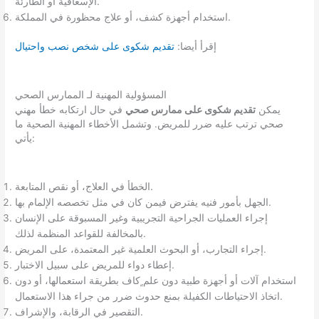
الإسعافية أو الطارئة.
استخدام أجهزة كشف، أو علاج محظورة في المملكة.
إقرأ أيضا:
تقديم شكوى على شخص نصب واحتيال
المسؤولية المهنية لـ الممارس الصحي
يمكن
تقديم شكوى على ممارس صحي
في حال ارتكابه خطأ مهني
صحي ترتب عليه ضرر للمريض. وتشمل الأخطاء المهنية الصحية ما
يأتي:
الخطأ في العلاج، أو نقص المتابعة.
الجهل بأمور فنيه يفترض فيمن كان في مثل تخصصه الإلمام بها.
إجراء العمليات الجراحية التجريبية وغير المسبوقة على الإنسان
بالمخالفة للقواعد المنظمة لذلك.
إجراء التجارب، أو البحوث العلمية غير المعتمدة، على المريض.
إعطاء دواء للمريض على سبيل الاختبار.
استخدام آلات أو أجهزة طبية دون علم ٍكاف بطريقة استعمالها، أو دون
اتخاذ الاحتياطات الكفيلة بمنع حدوث ضرر من جراء هذا الاستعمال.
التقصير في الرقابة، والإشراف.