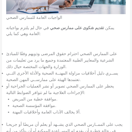
الواجبات العامة للممارس الصحي
يمكن
تقديم شكوى على ممارس صحي
في حال لم يلتزم بواجباته
العامة وهي كما يلي:
على الممارس الصحي احترام حقوق المرضى وذويهم وفقًا للمبادئ
الشرعية والمعايير الطبية المعتمدة وجميع ما يرد من تعليمات من
الوزارة والجهات المختصة حيال ذلك.
يســري دليل أخلاقيات مزاولة المهنــة الصحية والأدلة الأخرى التــي
تعتمدها الهيئة على ممارســي المهن الصحية.
يحظر على الممارس الصحي تصوير أو نشر العمليات الجراحية أو
الإجراءات العلاجية ما لم تتوافر الضوابط التالية:
موافقة خطية من المريض.
موافقة المؤسسة الصحية.
ألا يخالف الآداب العامة وأخلاقيات المهنة.
يجب على الممــارس الصحي الذي يشــهد أو يعلم أن مريضًا أو جريحـا
في حالة خطرة أن يقدم له المســاعدة الممكنة أو أن يتأكد من أنه