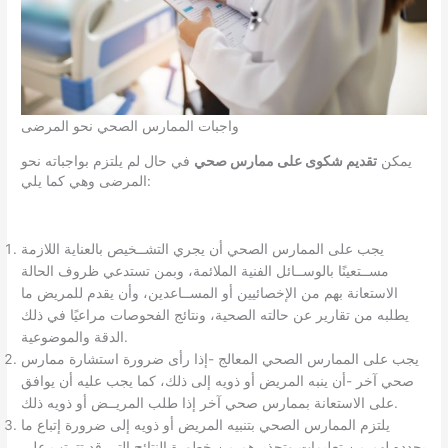
واجبات الممارس الصحي نحو المرضى
يمكن
تقديم شكوى على ممارس صحي
في حال لم يلتزم بواجباته نحو
المرضى وهي كما يلي:
يجب على الممارس الصحي أن يجري التشــخيص بالعناية اللازمة
مســتعينًا بالوســائل الفنية الملائمة، وبمن تستدعي ظروف الحالة
الاستعانة بهم من الإخصائيين أو المســاعدين، وأن يقدم للمريض ما
يطلبه من تقارير عن حالته الصحية، ونتائج الفحوصات مراعيًا في ذلك
الدقة والموضوعية.
يجب على الممارس الصحي المعالج -إذا رأى ضرورة استشارة ممارس
صحي آخر -أن ينبه المريض أو ذويه إلى ذلك، كما يجب عليه أن يوافق
على الاستعانة بممارس صحي آخر إذا طلب المريــض أو ذويه ذلك.
يلتزم الممارس الصحي بتنبيه المريض أو ذويه إلى ضرورة إتباع ما
يحدده لهم من تعليمات وتحذيرهم من خطورة النتائج التي قد تترتب على