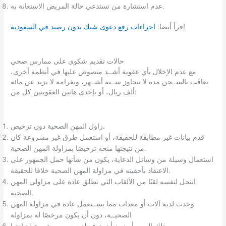
عدم استشارة من تستدعي حالة المريض الاستعانة به.
إقرأ أيضا:
اجراءات رفع دعوى شيك بدون رصيد في السعودية
حالات تقديم شكوى على ممارس صحي
مع عدم الإخلال بأي عقوبة أشــد منصوص عليها في أنظمة أخرى،
يعاقب بالســجن مدة لا تتجاوز ســتة أشــهر، وبغرامة لا تزيد عن مائة
ألف ريال، أو بإحدى هاتين العقوبتين كل من:
زاول المهن الصحية دون ترخيص.
قدم بيانات غير مطابقة للحقيقة، أو استعمل طرق غير مشروعة كان
من نتيجتها منحه ترخيصًا بمزاولة المهن الصحية.
استعمال وسيلة من وسائل الدعاية، يكون من شأنها حمل الجمهور على
الاعتقاد بأحقيته في مزاولة المهن الصحية خلافا للحقيقة.
انتحل لنفسه لقبًا من الألقاب التي تطلق عادة على مزاولي المهن
الصحية.
وجدت لدية آلات أو معدات مما يســتعمل عادة في مزاولة المهن
الصحيــة، دون أن يكون مرخصًا له بمزاولة