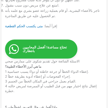
تلك المهن أو دون أن يتوفر لديه سبب مشروع لحيازتها.
امتنع عن علاج مريض دون سبب مقبول.
تاجر بالأعضاء البشرية، أو قام بعملية زراعة عضو بشري مع علمه بأنه
تم الحصول عليه عن طريق المتاجرة.
إقرأ أيضا:
متى يكتسب الحكم القطعية
تحتاج مساعدة! أفضل المحاميين
بانتظارك
الاسئلة الشائعة حول تقديم شكوى على ممارس صحي
ما هي أبرز الأخطاء الطبية؟
1 إعطاء الدواءَ الخطأ أو جرعة خاطئة أو دواءً يسبب حساسية.
2 إجراء الفحوصات أو إعطاء أدوية بطريقة خطأ.
3 القيام بعمل جراحي في المكان الخطأ من الجسم.
4 إغفال نتائج اختبار مهم من قبل الطبيب أو الممرضة لمريض حالته
خطرة.
ماذا أفعل في حال التعرض لخطأ طبي؟