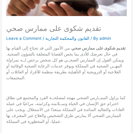
تقديم شكوى على ممارس صحي
admin
/ By
القانون والمحكمة التجارية
/
Leave a Comment
تقديم شكوى على ممارس صحي
من الأمور التي قد تحتاج إلى القيام بها
في حال تعرضك للأذى بما يخص القضايا المتعلقة بالشؤون الصحية.
ويمكن القول إن الممارس الصحــي هو كل شخص يرخص لــه بمزاولة
المهــن الصحية في المملكة ويوفر خدمات الرعاية الصحية الوقائية أو
العلاجية أو الترويجية أو التأهيلية بطريقة منظمة للأفراد أو العائلات أو
المجتمعات.
كما يزاول الممــارس الصحي مهنته لمصلحــة الفرد والمجتمع في نطاق
احترام حق الإنسان في الحياة وســلامته وكرامته، مراعيًا في عمله
العادات والتقاليد السائدة في المملكة مبتعدًا عن الاستغلال. ويجب على
الممارس الصحي ألا يمارس طرق التشخيص والعلاج غير المعترف بها
عمليا، أو المحظورة في المملكة.