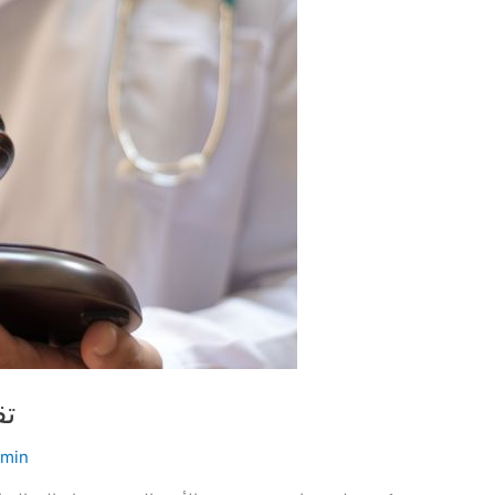
ت
dmin