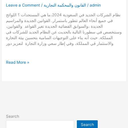
admin
/
القانون والمحكمة التجارية
/
Leave a Comment
نظام الشركات الجديد في السعودية 2024،ما هي المستجدات ؟ اللوائح
في جميع أنحاء العالم تتطور باستمرار. القوانين الجديدة والمراسيم
الجديدة ،والسوابق القضائية الجديدة تغير القواعد والقوانين،
وسنتخصص في سطورنا التالية بالحديث عن النظام الجديد للشركات في
المملكة. حيث أنه بناء على التوجيهات السامية بتحسين بيئة التجارة
والاستثمار في المملكة، وفي إطار سعي وزارة التجارة لتعزيز دور
نظام
Read More »
الشركات
الجديد
في
السعودية
2024|
ما
هي
المستجدات
Search
Search