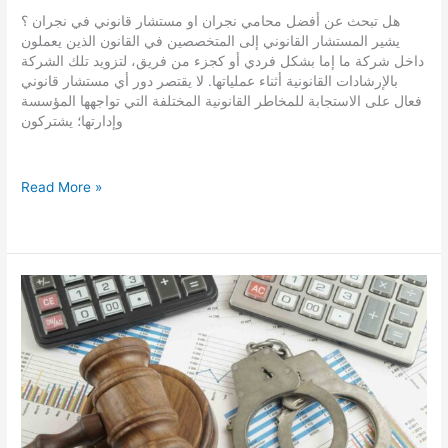
هل تبحث عن أفضل محامي نجران او مستشار قانوني في نجران ؟
يشير المستشار القانوني إلى المتخصصين في القانون الذين يعملون
داخل شركة ما إما بشكل فردي أو كجزء من فريق، لتزويد تلك الشركة
بالإرشادات القانونية أثناء عملياتها. لا يقتصر دور أي مستشار قانوني
فعال على الاستجابة للمخاطر القانونية المختلفة التي تواجهها المؤسسة
وإدارتها؛ يشتركون
محامي
Read More »
نجران
|
قائمة
افضل
مستشار
قانوني
في
نجران