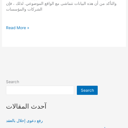
والتأكد من أن هذه البيانات تتماشى مع الواقع الموضوعي. لذلك ، فإن
الشركات والمؤسسات
تعديل
Read More »
السجل
التجاري
للشركات
والمؤسسات
في
السعودية
|
الشروط
والطريقة
Search
Search
آحدث المقالات
رفع دعوى إخلال بالعقد