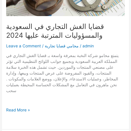
قضايا الغش التجاري في السعودية
والمسؤوليات المترتبة عليها 2024
admin
/
محامي قضايا تجارية
/
Leave a Comment
يتمتع محامو شركة النخبة بمعرفة واسعة بـ قضايا الغش التجاري في
المملكة العربية السعودية وبجميع جوانب اللوائح التنظيمية التي تؤثر
على مصنعي المنتجات والموردين. حيث تشمل هذه الخبرة سلامة
المنتجات، والقيود المفروضة على عرض المنتجات وبيعها، وإدارة
المخاطر، وعمليات الاستدعاء، والإعلان، ووضع العلامات والمكونات .
نحن ماهرون في التعامل مع المشكلات الحساسة المحيطة بعمليات
سحب
قضايا
Read More »
الغش
التجاري
في