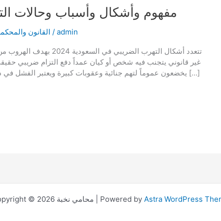
مفهوم وأشكال وأسباب وحالات التهرب
admin
/
القانون والمحكمة
تتعدد أشكال التهرب الضريبي
غير قانوني يتجنب فيه شخص أو كيان عمداً دفع التزام ضريبي حقيق
يخضعون عموماً لتهم جنائية وعقوبات كبيرة ويعتبر الفشل في دفع الضرائب عمداً جريمة بموجب قانون الضريبة، و في […]
Astra WordPress Th
Copyright © 2026 محامي نخبة | Powered by