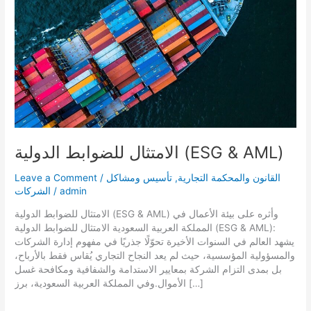
الامتثال للضوابط الدولية (ESG & AML)
القانون والمحكمة التجارية
,
تأسيس ومشاكل
/
Leave a Comment
admin
/
الشركات
الامتثال للضوابط الدولية (ESG & AML) وأثره على بيئة الأعمال في
المملكة العربية السعودية الامتثال للضوابط الدولية (ESG & AML):
يشهد العالم في السنوات الأخيرة تحوّلًا جذريًا في مفهوم إدارة الشركات
والمسؤولية المؤسسية، حيث لم يعد النجاح التجاري يُقاس فقط بالأرباح،
بل بمدى التزام الشركة بمعايير الاستدامة والشفافية ومكافحة غسل
الأموال.وفي المملكة العربية السعودية، برز […]