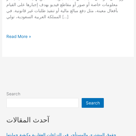
معلومات خاصة أو صور أو مقاطع فيديو بهدف إجبارها على القيام
بأفعال معينة، مثل دفع مبالغ مالية أو تنفيذ طلبات غير قانونية. في
المملكة العربية السعودية، تولي […]
الابتزاز
Read More »
الإلكتروني
وعقوبته
Search
Search
آحدث المقالات
حقوق المشتري والمستأجر في النزاعات العقارية وكيفية حمايتها