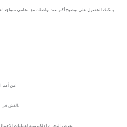
يمكنك الحصول على توضيح أكثر عند تواصلك مع محامي متواجد لدى
من أهم السلبيات التي تتواجد في التجارة الإلكترونية هي ما يلي:
1- الغش في التجارة الالكترونية من خلال غش البيانات المعروضة.
2- تعرض التجارة الالكترونية لعمليات الاحتيال والخداع بسبب عدم القدرة على التحقق من الهوية.