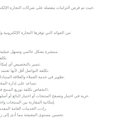
حيث تم فرض التزامات مفصلة على شركات التجارة الإلكترونية فيما يتعلق بالمعلومات وحماية البيانات الشخصية.
من الفوائد التي توفرها التجارة الإلكترونية والعائدة على الشركات والمواطن والمجتمع هي كما يلي:
منتشرة بشكل عالمي وتسهل عملية الوصول إلى العملاء أو الموردين في جميع أنحاء العالم.
تكلفتها قليلة من حيث معالجة المعلومات وتخزينها وتوزيعها.
تتميز بالتخصيص أي إمكانية عمل عروض مميزة لأفضل الزبائن تعاملاً مع الشركة.
تكلفة التواصل أقل لأنها تعتمد على الإنترنت وهو أرخص من استخدام الطرق التقليدية.
تطوير في خدمة العملاء والعلاقة المتبادلة بين الشركة والعميل عبر التواصل المباشر مع العميل.
تساعد على إدارة المخزون بشكل أفضل فلا يحدث عجز أو فائض في المخزون.
انخفاض تكلفة توزيع المنتج فتسليم منتج عبر الإنترنت قد يكون أقل تكلفة بمقدار 90٪.
حرية في اختيار وتصفح المنتجات أو اختيار البائع أو أسلوب الشراء والدفع ومتواجدة في كل مكان وفي أي وقت.
إمكانية المقارنة بين المنتجات واختيار الأفضل وانخفاض تكلفة القيمة المضافة أو انعدامها.
زادت الخدمات العامة المقدمة من خلال الحكومة الإلكترونية وتحسين الأمن الداخلي.
تحسين مستوى المعيشة مما أدى إلى زيادة نسبة المشتريات بأقل تكلفة من السلع أو الخدمات.